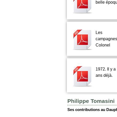
belle époq
Les
campagnes
Colonel
1972. Il y a
ans déjà.
Philippe Tomasini
Ses contributions au Daup