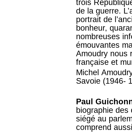
trois Républiqu
de la guerre. L’
portrait de l’a
bonheur, quaran
nombreuses info
émouvantes mais
Amoudry nous re
française et mu
Michel Amoudry
Savoie (1946- 
Paul Guichon
biographie des 
siégé au parlem
comprend aussi 