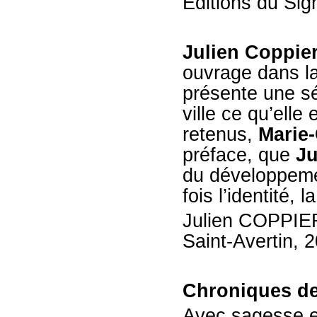
Editions du Sig
Julien Coppie
ouvrage dans la 
présente une sé
ville ce qu’ell
retenus,
Marie
préface, que
Ju
du développemen
fois l’identité, l
Julien COPPIE
Saint-Avertin, 2
Chroniques de
Avec sagesse e