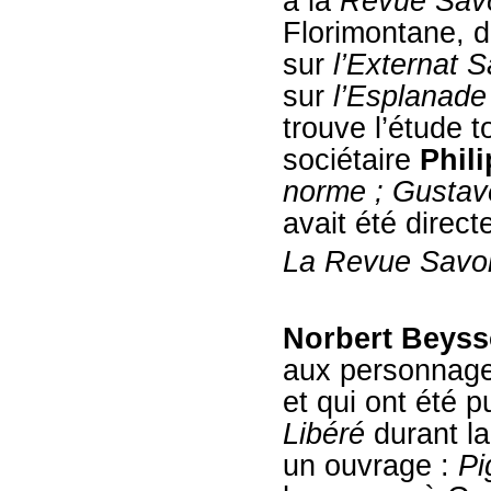
à la
Revue Sav
Florimontane, d
sur
l’Externat 
sur
l’Esplanade
trouve l’étude t
sociétaire
Phil
norme ; Gustave
avait été direct
La Revue Savo
Norbert Beys
aux personnage
et qui ont été 
Libéré
durant l
un ouvrage :
Pi