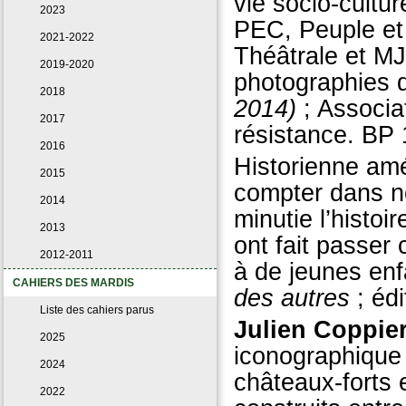
vie socio-cultur
2023
PEC, Peuple et 
2021-2022
Théâtrale et MJC
2019-2020
photographies 
2018
2014)
; Associa
2017
résistance. BP
2016
Historienne am
2015
compter dans n
2014
minutie l’histoi
2013
ont fait passer 
2012-2011
à de jeunes enf
CAHIERS DES MARDIS
des autres
; éd
Liste des cahiers parus
Julien Coppie
2025
iconographique 
2024
châteaux-forts 
2022