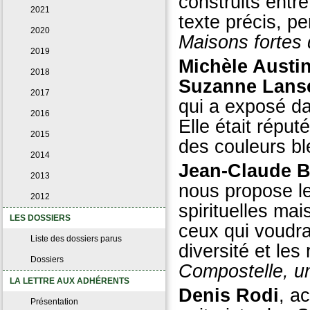
construits entre
2021
texte précis, p
2020
Maisons fortes
2019
Michèle Aust
2018
Suzanne Lans
2017
qui a exposé da
2016
Elle était répu
2015
des couleurs b
2014
Jean-Claude B
2013
nous propose le 
2012
spirituelles ma
LES DOSSIERS
ceux qui voudrai
Liste des dossiers parus
diversité et le
Dossiers
Compostelle, u
LA LETTRE AUX ADHÉRENTS
Denis Rodi
, a
Présentation