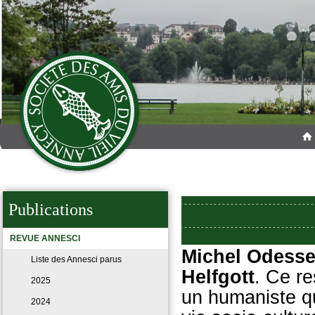
Publications
REVUE ANNESCI
Michel Odess
Liste des Annesci parus
Helfgott
. Ce r
2025
un humaniste q
2024