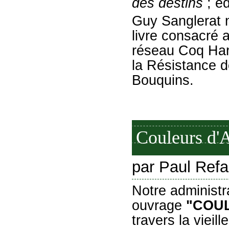
des destins
; é
Guy Sanglerat
livre consacré 
réseau
Coq Har
la Résistance 
Bouquins.
Couleurs d'
par Paul Refa
Notre administ
ouvrage
"COU
travers la vieil