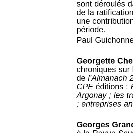
sont déroulés d
de la ratificati
une contribution
période.
Paul Guichonne
Georgette Che
chroniques sur 
de
l’Almanach 
CPE
éditions :
Argonay ; les t
; entreprises a
Georges Gra