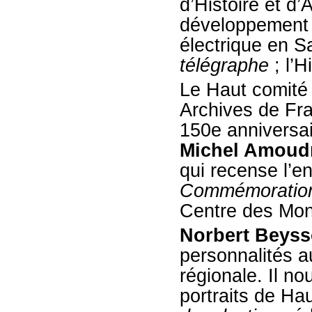
d’Histoire et d’
développement 
électrique en S
télégraphe
; l’
Le
Haut comité
Archives de Fra
150
e
anniversa
Michel Amoud
qui recense l’e
Commémoration
Centre des Mo
Norbert Beys
personnalités a
régionale. Il n
portraits de Ha