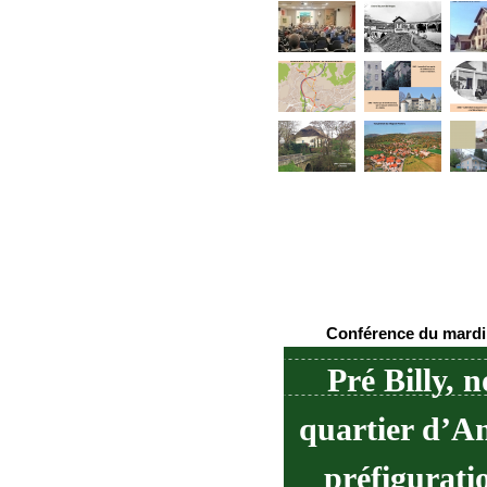
Conférence du mardi 
Pré Billy,
quartier d’An
préfigurati