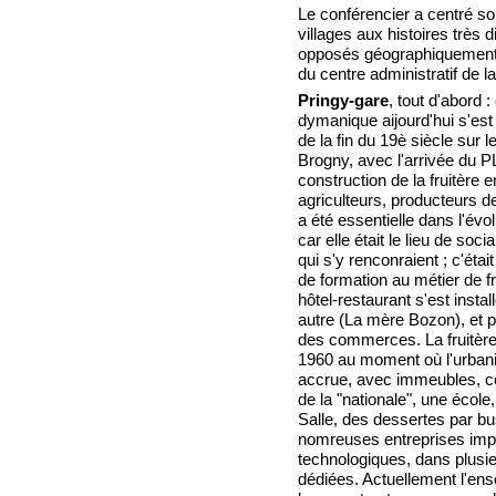
Le conférencier a centré s
villages aux histoires très d
opposés géographiquement,
du centre administratif de
Pringy-gare
, tout d'abord :
dymanique aijourd'hui s'est
de la fin du 19è siècle sur
Brogny, avec l'arrivée du P
construction de la fruitère
agriculteurs, producteurs de l
a été essentielle dans l'évol
car elle était le lieu de soci
qui s'y renconraient ; c'étai
de formation au métier de f
hôtel-restaurant s'est insta
autre (La mère Bozon), et 
des commerces. La fruitère
1960 au moment où l'urbani
accrue, avec immeubles, 
de la "nationale", une école,
Salle, des dessertes par bus
nomreuses entreprises impo
technologiques, dans plusi
dédiées. Actuellement l'en