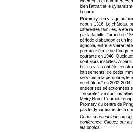
logements et commerces de
bien l'attrait et le dynamis
la gare.
Promery
: un village au pi
depuis 1316. Le château, 
différentes familles, a été r
par la famille Durand en 19
période d'abandon et un ince
agricole, entre le Vieran et 
première école de Pringy e
courante en 1940. Quelqu
sont alors installés. À parti
bellles villas ont été constr
lotissements, de petits im
services à la personne, le r
du château" en 2002-2004. 
entreprises sélectionnées su
"propreté" se sont installé
Moiry Nord. L'auroute coup
Promery du centre de Pring
pas le dynamisme de la c
Ci-dessous quelques image
conférence. Cliquez sur les
les photos.