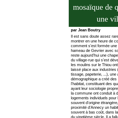
mosaïque de q
une vil
par Jean Boutry
Il est sans doute assez rar
montrer en une heure de c
comment s'est formée une vi
hameau de Gevrier avec son
reste aujourd'hui une chapell
du village-rue qui s'est dé
les moulins sur le Thiou o
laissé place aux industries 
tissage, papeterie, ...), une
démographique a créé des l
l'habitat, constituant des qu
ayant leur sociologie propre
la commune ont conduit à 
logements individuels pour 
souvent d'origine étrangère,
proximité d'Annecy un habi
souvent à bas coût, dans l
du vingtième siècle. Il a fal