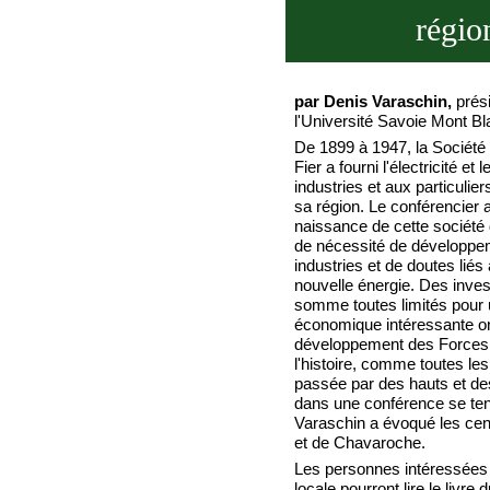
régio
par Denis Varaschin,
prési
l'Université Savoie Mont B
De 1899 à 1947, la Société
Fier a fourni l'électricité et 
industries et aux particulie
sa région. Le conférencier 
naissance de cette société
de nécessité de développe
industries et de doutes liés à
nouvelle énergie. Des inve
somme toutes limités pour u
économique intéressante on
développement des Forces 
l'histoire, comme toutes les
passée par des hauts et de
dans une conférence se ten
Varaschin a évoqué les cent
et de Chavaroche.
Les personnes intéressées p
locale pourront lire le livre 