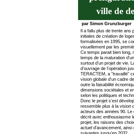
ville de 
par Simon Grunzburger
Il a fallu plus de trente ans
initiales de création de log
formalisées en 1995, se co
visuellement par les premiè
Ce temps parait bien long, 
temps de la maturation d'un 
surtout d'un projet de vie. 
d'ouvrage de l'opération ju
TERACTEM, a "travaillé" ce
vision globale d'un cadre de 
outre la faisabilité écnomiqu
dimensions sociétales et e
selon les politiques et tech
Donc le projet s'est dévelo
ressemble plus à la vision 
acteurs des années 90. Le 
décrit avec enthousiasme l
projet, les raisons des choix
actuel d'avancement, ainsi
suivantes jusqu'en 2032.